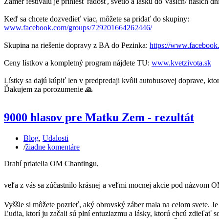
Zámer festivalu je priniesť radosť, svetlo a lásku do Vašich/ našich dní
Keď sa chcete dozvedieť viac, môžete sa pridať do skupiny:
www.facebook.com/groups/729201664262446/
Skupina na riešenie dopravy z BA do Pezinka:
https://www.faceboo
Ceny lístkov a kompletný program nájdete TU:
www.kvetzivota.sk
Lístky sa dajú kúpiť len v predpredaji kvôli autobusovej doprave, ktor
Ďakujem za porozumenie 🙏
9000 hlasov pre Matku Zem - rezultát
Blog
,
Udalosti
/
žiadne komentáre
Drahí priatelia OM Chantingu,
veľa z vás sa zúčastnilo krásnej a veľmi mocnej akcie pod názvo
Vyššie si môžete pozrieť, aký obrovský záber mala na celom svete. Je
Ľudia, ktorí ju začali sú plní entuziazmu a lásky, ktorú chcú zdieľať