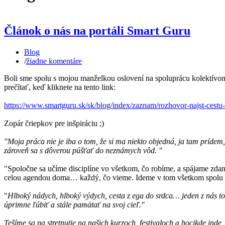
Článok o nás na portáli Smart Guru
Blog
/
žiadne komentáre
Boli sme spolu s mojou manželkou oslovení na spoluprácu kolektívom
prečítať, keď kliknete na tento link:
https://www.smartguru.sk/sk/blog/index/zaznam/rozhovor-najst-cestu
Zopár čriepkov pre inšpiráciu ;)
"Moja práca nie je iba o tom, že si ma niekto objedná, ja tam prídem,
zároveň sa s dôverou púšťať do neznámych vôd. "
"Spoločne sa učíme disciplíne vo všetkom, čo robíme, a spájame zdan
celou agendou doma… každý, čo vieme. Ideme v tom všetkom spolu ak
"
Hlboký nádych, hlboký výdych, cesta z ega do srdca… jeden z nás to m
úprimne ľúbiť a stále pamätať na svoj cieľ."
Tešíme sa na stretnutie na našich kurzoch, festivaloch a hocikde inde,