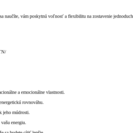
 sa naučíte, vám poskytnú voľnosť a flexibilitu na zostavenie jednoduc
TN/
cionálne a emocionálne vlastnosti.
 energetickú rovnováhu.
k jeho múdrosti.
 vašu energiu.
 sa budete cítiť lepšie.