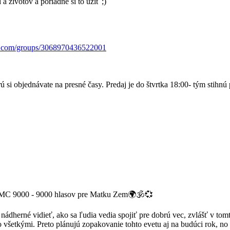
 a životov a poriadne si to užiť ;)
k.com/groups/3068970436522001
ú si objednávate na presné časy. Predaj je do štvrtka 18:00- tým stihnú 
m OMC 9000 - 9000 hlasov pre Matku Zem🌍🕉💞
 nádherné vidieť, ako sa ľudia vedia spojiť pre dobrú vec, zvlášť v t
 so všetkými. Preto plánujú zopakovanie tohto evetu aj na budúci rok, n