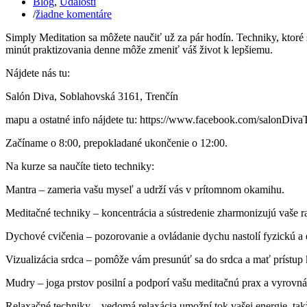
Blog
,
Udalosti
/
žiadne komentáre
Simply Meditation sa môžete naučiť už za pár hodín. Techniky, ktoré
minút praktizovania denne môže zmeniť váš život k lepšiemu.
Nájdete nás tu:
Salón Diva, Soblahovská 3161, Trenčín
mapu a ostatné info nájdete tu: https://www.facebook.com/salonDiva
Začíname o 8:00, prepokladané ukončenie o 12:00.
Na kurze sa naučíte tieto techniky:
Mantra – zameria vašu myseľ a udrží vás v prítomnom okamihu.
Meditačné techniky – koncentrácia a sústredenie zharmonizujú vaše ra
Dychové cvičenia – pozorovanie a ovládanie dychu nastolí fyzickú a
Vizualizácia srdca – pomôže vám presunúť sa do srdca a mať prístup 
Mudry – joga prstov posilní a podporí vašu meditačnú prax a vyrovná
Relaxačné techniky – vedomá relaxácia umožní tok vašej energie, takže