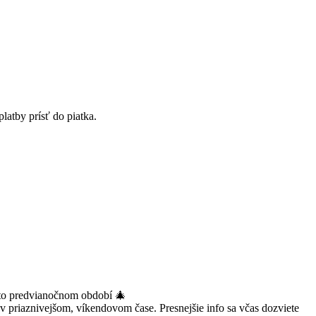
platby prísť do piatka.
omto predvianočnom období 🎄
o v priaznivejšom, víkendovom čase. Presnejšie info sa včas dozviete