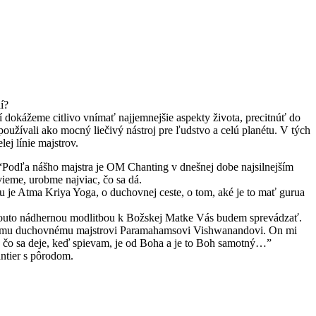
í?
dokážeme citlivo vnímať najjemnejšie aspekty života, precitnúť do
používali ako mocný liečivý nástroj pre ľudstvo a celú planétu. V tých
j línie majstrov.
: “Podľa nášho majstra je OM Chanting v dnešnej dobe najsilnejším
vieme, urobme najviac, čo sa dá.
 je Atma Kriya Yoga, o duchovnej ceste, o tom, aké je to mať gurua
u. Touto nádhernou modlitbou k Božskej Matke Vás budem sprevádzať.
 svojmu duchovnému majstrovi Paramahamsovi Vishwanandovi. On mi
, čo sa deje, keď spievam, je od Boha a je to Boh samotný…”
ntier s pôrodom.