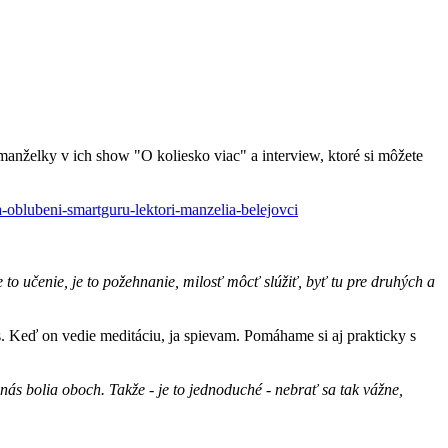
anželky v ich show "O koliesko viac" a interview, ktoré si môžete
oblubeni-smartguru-lektori-manzelia-belejovci
to učenie, je to požehnanie, milosť môcť slúžiť, byť tu pre druhých a
s. Keď on vedie meditáciu, ja spievam. Pomáhame si aj prakticky s
nás bolia oboch. Takže - je to jednoduché - nebrať sa tak vážne,