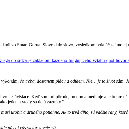
 ľudí zo Smart Gurua. Slovo dalo slovo, výsledkom bola účasť mojej m
-z-ega-do-srdca-je-zakladom-kazdeho-fungujuceho-vztahu-quot-hovoria-
 vykonám, čo treba, dostanem plácu a odídem. Nie… je to život sám. Je 
livo nesúvisiace. Keď som pri pôrode, on doma medituje a je tu pre ná
o jeden a vtedy sa dejú zázraky."
usí urobiť a druhého potiahne. Ak to trvá dlho, sú väčšie rany, ktoré 
 kde nás aj vás vietor zaveje <3