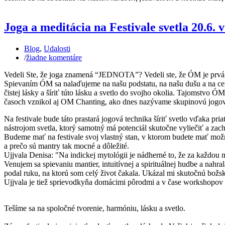
Joga a meditácia na Festivale svetla 20.6. 
Blog
,
Udalosti
/
žiadne komentáre
Vedeli Ste, že joga znamená “JEDNOTA”? Vedeli ste, že ÓM je prvá na
Spievaním ÓM sa nalaďujeme na našu podstatu, na našu dušu a na cel
čistej lásky a šíriť túto lásku a svetlo do svojho okolia. Tajomstvo 
časoch vznikol aj OM Chanting, ako dnes nazývame skupinovú jogovú 
Na festivale bude táto prastará jogová technika šíriť svetlo vďaka p
nástrojom svetla, ktorý samotný má potenciál skutočne vyliečiť a zach
Budeme mať na festivale svoj vlastný stan, v ktorom budete mať mož
a prečo sú mantry tak mocné a dôležité.
Ujjvala Denisa: "Na indickej mytológii je nádherné to, že za každou
Venujem sa spievaniu mantier, intuitívnej a spirituálnej hudbe a 
podal ruku, na ktorú som celý život čakala. Ukázal mi skutočnú božs
Ujjvala je tiež sprievodkyňa domácimi pôrodmi a v čase workshopov 
Tešíme sa na spoločné tvorenie, harmóniu, lásku a svetlo.