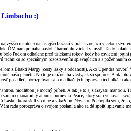
v Limbachu :)
jvyššia mantra a najčistejšia božská vibrácia znejúca v celom stvoren
ok. ÓM nám pomáha nastoliť harmóniu v tele i v mysli. Takto naladení 
ÓMu bolo ľuďom odhalené pred tisíckami rokov, kedy ho osvietení jogíni 
techniku so špeciálnym rozostavením spievajúcich a s požehnaním cele
riateľom z Bhakti Margy (cesty lásky a oddanosti). Ako Upendra hovorí
rániť našu planétu. No to je možné iba vtedy, ak sa spojíme. A ak toto 
nosť posedieť, porozprávať sa o meditačných jogových technikách akou
 mantrou, modlitbou je mocný príbeh. A tak je to aj s Gayatri mantro
nahrala som medzinárodný album Journey to Peace, ktorý som venovala
kú Lásku, ktorá sídli vo mne a v každom človeku. Pochopila som, že to
Vám rada porozpráva o svojom poslaní a ako sa dá spojiť spievanie ma