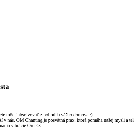
sta
ete môcť absolvovať z pohodlia vášho domova :)
ží v nás. OM Chanting je posvätná prax, ktorá pomáha našej mysli a tel
ímania vibrácie Óm <3