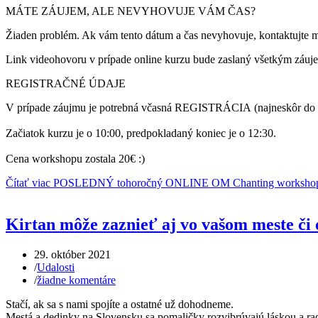
MÁTE ZÁUJEM, ALE NEVYHOVUJE VÁM ČAS?
Žiaden problém. Ak vám tento dátum a čas nevyhovuje, kontaktujte 
Link videohovoru v prípade online kurzu bude zaslaný všetkým záuj
REGISTRAČNÉ ÚDAJE
V prípade záujmu je potrebná včasná REGISTRÁCIA (najneskôr do 8.
Začiatok kurzu je o 10:00, predpokladaný koniec je o 12:30.
Cena workshopu zostala 20€ :)
Čítať viac POSLEDNÝ tohoročný ONLINE OM Chanting workshop
Kirtan môže zaznieť aj vo vašom meste či o
29. október 2021
/
Udalosti
/
žiadne komentáre
Stačí, ak sa s nami spojíte a ostatné už dohodneme.
Mestá a dedinky na Slovensku sa pomaličky rozvibrúvajú láskou a rad