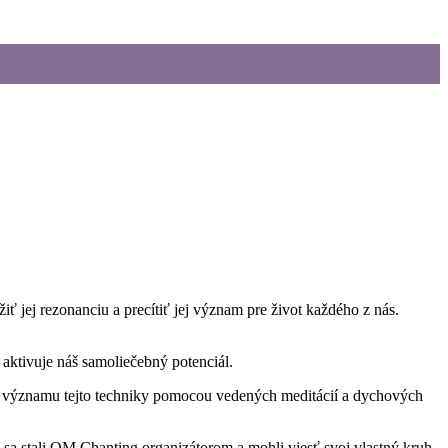
iť jej rezonanciu a precítiť jej význam pre život každého z nás.
ktivuje náš samoliečebný potenciál.
o významu tejto techniky pomocou vedených meditácií a dychových
e sa stali OM Chanting organizátorom a mohli viesť svoj vlastný kruh.