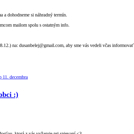
ma a dohodneme si náhradný termín.
emcom mailom spolu s ostatným info.
12.) na: dusanbelej@gmail.com, aby sme vás vedeli včas informovať
 11. decembra
bci :)
osťou, ktorá z vás vyžaruje pri spievaní <3