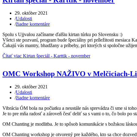
Kirtan špeciál - Karttik - november
29. október 2021
/
Udalosti
/
žiadne komentáre
Spolu s Ujjvalou začíname ďalšiu kirtan túrku po Slovensku :)
Všetci ste pozvaní, program bude špeciálny pri príležitosti mesiaca K
Čakajú vás mantry, bhadžany a príbehy, pri ktorých si spoločne užije
Čítať viac Kirtan špeciál - Karttik - november
OMC Workshop NAŽIVO v Melčiciach-Li
29. október 2021
/
Udalosti
/
žiadne komentáre
Vibrácia ÓM bola na počiatku a neustále nás sprevádza či sme si toho 
Je to pre mňa radosť a zároveň česť deliť sa s vami o to, čo bolo po s
OM Chanting je modlitba. Je to spôsob komunikácie s božskou lásko
OM Chanting workshop je otvorený pre každého, kto sa chce dozved