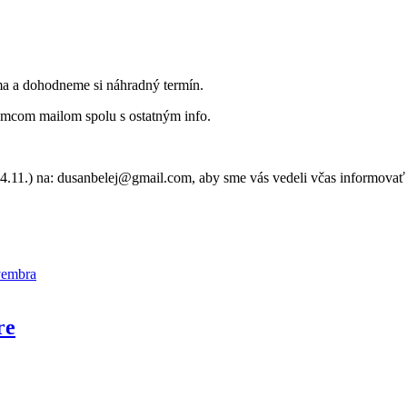
ma a dohodneme si náhradný termín.
emcom mailom spolu s ostatným info.
11.) na: dusanbelej@gmail.com, aby sme vás vedeli včas informovať
vembra
re