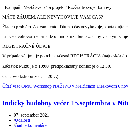
- Kampaň „Mestá svetla“ a projekt "Rozžiarte svoje domovy"
MÁTE ZÁUJEM, ALE NEVYHOVUJE VÁM ČAS?
Žiaden problém. Ak vám tento dátum a čas nevyhovuje, kontaktujte 
Link videohovoru v prípade online kurzu bude zaslaný všetkým záuj
REGISTRAČNÉ ÚDAJE
V prípade záujmu je potrebná včasná REGISTRÁCIA (najneskôr do 4.
Začiatok kurzu je o 10:00, predpokladaný koniec je o 12:30.
Cena workshopu zostala 20€ :)
Čítať viac OMC Workshop NAŽIVO v Melčiciach-Lieskovom 6.no
Indický hudobný večer 15.septembra v Nit
07. september 2021
/
Udalosti
/
žiadne komentáre