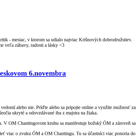
arttik - mesiac, v ktorom sa udialo najviac Krišnových dobrodružstiev.
me veľa zábavy, radosti a lásky <3
eskovom 6.novembra
vedomí alebo nie. Príďte alebo sa pripojte online a využite možnosť zaž
táročia ukryté a odovzdávané iba z majstra na žiaka.
u. V OM Chantingovom kruhu sa manifestuje božský ÓM a zároveň sa a
ieť viac o zvuku ÓM a OM Chantingu. Tu sa účastníci viac ponoria d