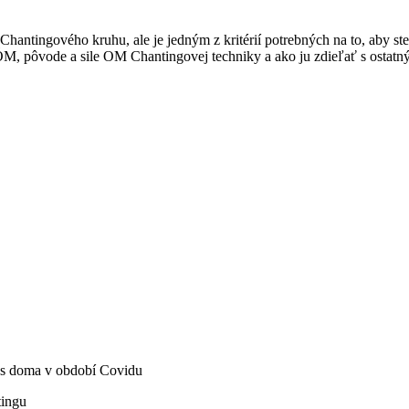
Chantingového kruhu, ale je jedným z kritérií potrebných na to, aby st
pôvode a sile OM Chantingovej techniky a ako ju zdieľať s ostatn
ás doma v období Covidu
tingu