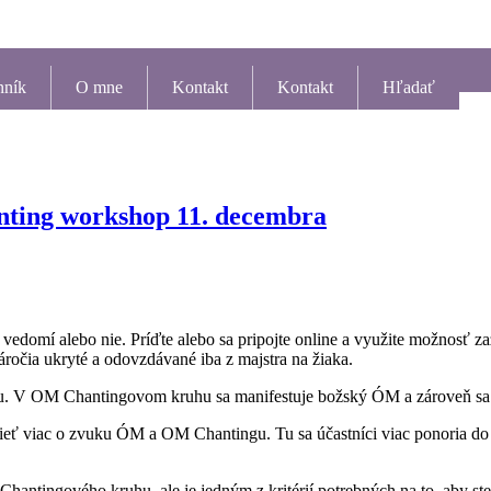
nník
O mne
Kontakt
Kontakt
Hľadať
ng workshop 11. decembra
vedomí alebo nie. Príďte alebo sa pripojte online a využite možnosť zaž
táročia ukryté a odovzdávané iba z majstra na žiaka.
u. V OM Chantingovom kruhu sa manifestuje božský ÓM a zároveň sa a
ieť viac o zvuku ÓM a OM Chantingu. Tu sa účastníci viac ponoria d
Chantingového kruhu, ale je jedným z kritérií potrebných na to, aby st