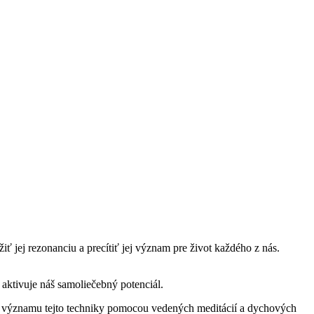
iť jej rezonanciu a precítiť jej význam pre život každého z nás.
ktivuje náš samoliečebný potenciál.
o významu tejto techniky pomocou vedených meditácií a dychových