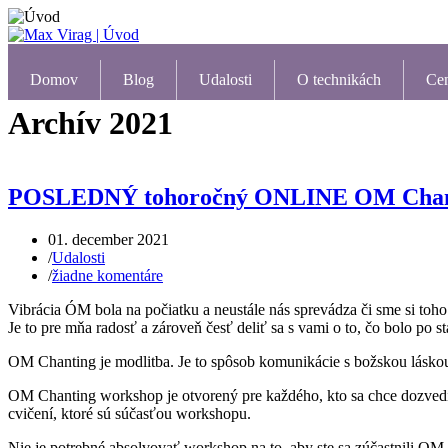
Domov
Blog
Udalosti
O technikách
Ce
Archív 2021
POSLEDNÝ tohoročný ONLINE OM Chanti
01. december 2021
/
Udalosti
/
žiadne komentáre
Vibrácia ÓM bola na počiatku a neustále nás sprevádza či sme si toho 
Je to pre mňa radosť a zároveň česť deliť sa s vami o to, čo bolo po s
OM Chanting je modlitba. Je to spôsob komunikácie s božskou lásko
OM Chanting workshop je otvorený pre každého, kto sa chce dozved
cvičení, ktoré sú súčasťou workshopu.
Nie je potrebné absolvovať workshop na to, aby ste sa zúčastnili OM 