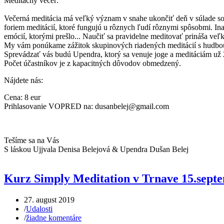
Meditačný večer:
Večerná meditácia má veľký význam v snahe ukončiť deň v súlade so 
foriem meditácií, ktoré fungujú u rôznych ľudí rôznymi spôsobmi. In
emócií, ktorými prešlo... Naučiť sa pravidelne meditovať prináša veľ
My vám ponúkame zážitok skupinových riadených meditácií s hudbou a
Sprevádzať vás budú Upendra, ktorý sa venuje joge a meditáciám už 20
Počet účastníkov je z kapacitných dôvodov obmedzený.
Nájdete nás:
Cena: 8 eur
Prihlasovanie VOPRED na: dusanbelej@gmail.com
Tešíme sa na Vás
S láskou Ujjvala Denisa Belejová & Upendra Dušan Belej
Kurz Simply Meditation v Trnave 15.sept
27. august 2019
/
Udalosti
/
žiadne komentáre