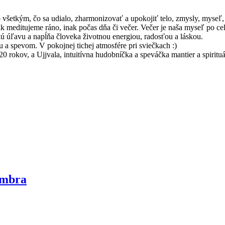
všetkým, čo sa udialo, zharmonizovať a upokojiť telo, zmysly, myseľ,
ak meditujeme ráno, inak počas dňa či večer. Večer je naša myseľ po c
kú úľavu a napĺňa človeka životnou energiou, radosťou a láskou.
 spevom. V pokojnej tichej atmosfére pri sviečkach :)
 rokov, a Ujjvala, intuitívna hudobníčka a speváčka mantier a spiritu
embra