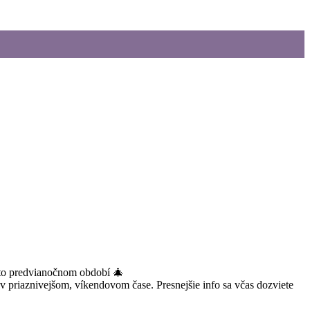
omto predvianočnom období 🎄
o v priaznivejšom, víkendovom čase. Presnejšie info sa včas dozviete