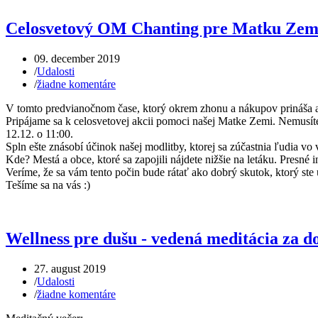
Celosvetový OM Chanting pre Matku Zem 
09. december 2019
/
Udalosti
/
žiadne komentáre
V tomto predvianočnom čase, ktorý okrem zhonu a nákupov prináša a
Pripájame sa k celosvetovej akcii pomoci našej Matke Zemi. Nemusíte 
12.12. o 11:00.
Spln ešte znásobí účinok našej modlitby, ktorej sa zúčastnia ľudia vo
Kde? Mestá a obce, ktoré sa zapojili nájdete nižšie na letáku. Pre
Veríme, že sa vám tento počin bude rátať ako dobrý skutok, ktorý ste 
Tešíme sa na vás :)
Wellness pre dušu - vedená meditácia za d
27. august 2019
/
Udalosti
/
žiadne komentáre