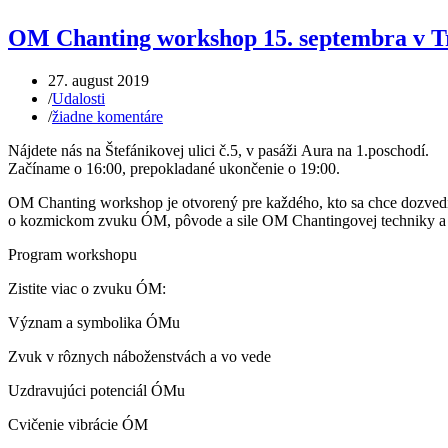
OM Chanting workshop 15. septembra v T
27. august 2019
/
Udalosti
/
žiadne komentáre
Nájdete nás na Štefánikovej ulici č.5, v pasáži Aura na 1.poschodí.
Začíname o 16:00, prepokladané ukončenie o 19:00.
OM Chanting workshop je otvorený pre každého, kto sa chce dozvedi
o kozmickom zvuku ÓM, pôvode a sile OM Chantingovej techniky a a
Program workshopu
Zistite viac o zvuku ÓM:
Význam a symbolika ÓMu
Zvuk v rôznych náboženstvách a vo vede
Uzdravujúci potenciál ÓMu
Cvičenie vibrácie ÓM