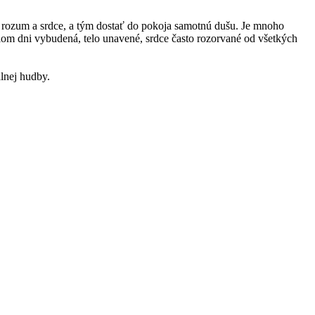
 rozum a srdce, a tým dostať do pokoja samotnú dušu. Je mnoho
elom dni vybudená, telo unavené, srdce často rozorvané od všetkých
álnej hudby.