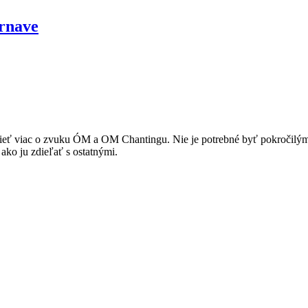
rnave
eť viac o zvuku ÓM a OM Chantingu. Nie je potrebné byť pokročilým j
ko ju zdieľať s ostatnými.