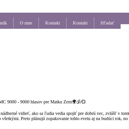
nník
O mne
Kontakt
Kontakt
Hľadať
m OMC 9000 - 9000 hlasov pre Matku Zem🌍🕉💞
 nádherné vidieť, ako sa ľudia vedia spojiť pre dobrú vec, zvlášť v t
 so všetkými. Preto plánujú zopakovanie tohto evetu aj na budúci rok, n