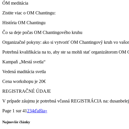
ÓM meditácia
Zistite viac o OM Chantingu:
História OM Chantingu
Čo sa deje počas OM Chantingového kruhu
Organizačné pokyny: ako si vytvoriť OM Chantingový kruh vo vašo
Potrebná kvalifikácia na to, aby ste sa mohli stať organizátorom OM
Kampaň „Mestá svetla“
Vedená maditácia svetla
Cena workshopu je 20€
REGISTRAČNÉ ÚDAJE
V prípade záujmu je potrebná včasná REGISTRÁCIA na: dusanbelej@
Page 1 sur 4
1
2
3
4
ďalšia
»
Najnovšie články