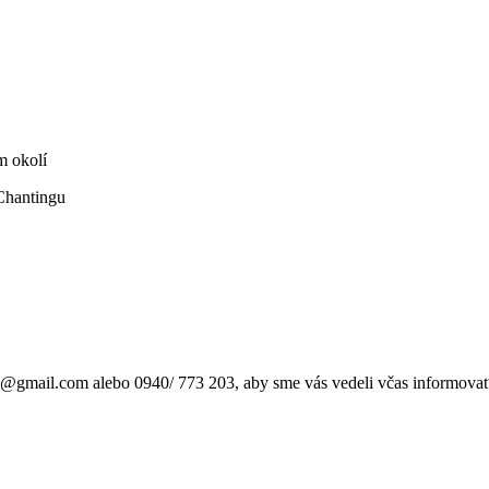
m okolí
 Chantingu
gmail.com alebo 0940/ 773 203, aby sme vás vedeli včas informova