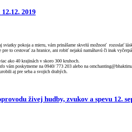
12.12. 2019
j sviatky pokoja a mieru, vám prinášame skvelú možnosť rozoslať lás
pre to cestovať za hranice, ani robiť nejakú namáhavú či inak vyčerpá
 viac ako 40 krajinách v skoro 300 kruhoch.
sné info vám poskytneme na 0940/ 773 203 alebo na omchanting@bhaktima
urobili aj pre seba a svojich drahých.
oprovodu živej hudby, zvukov a spevu 12. s