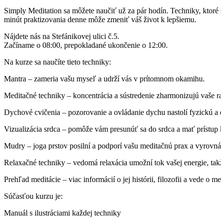
Simply Meditation sa môžete naučiť už za pár hodín. Techniky, ktoré
minút praktizovania denne môže zmeniť váš život k lepšiemu.
Nájdete nás na Stefánikovej ulici č.5.
Začíname o 08:00, prepokladané ukončenie o 12:00.
Na kurze sa naučíte tieto techniky:
Mantra – zameria vašu myseľ a udrží vás v prítomnom okamihu.
Meditačné techniky – koncentrácia a sústredenie zharmonizujú vaše ra
Dychové cvičenia – pozorovanie a ovládanie dychu nastolí fyzickú a
Vizualizácia srdca – pomôže vám presunúť sa do srdca a mať prístup 
Mudry – joga prstov posilní a podporí vašu meditačnú prax a vyrovná
Relaxačné techniky – vedomá relaxácia umožní tok vašej energie, takže
Prehľad meditácie – viac informácií o jej histórii, filozofii a vede o me
Súčasťou kurzu je:
Manuál s ilustráciami každej techniky