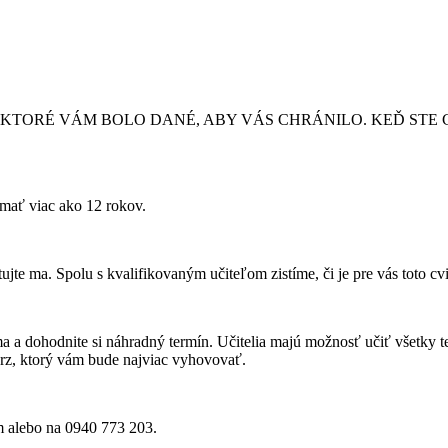
, KTORÉ VÁM BOLO DANÉ, ABY VÁS CHRÁNILO. KEĎ STE 
 mať viac ako 12 rokov.
ujte ma. Spolu s kvalifikovaným učiteľom zistíme, či je pre vás toto cv
 a dohodnite si náhradný termín. Učitelia majú možnosť učiť všetky te
urz, ktorý vám bude najviac vyhovovať.
m alebo na 0940 773 203.