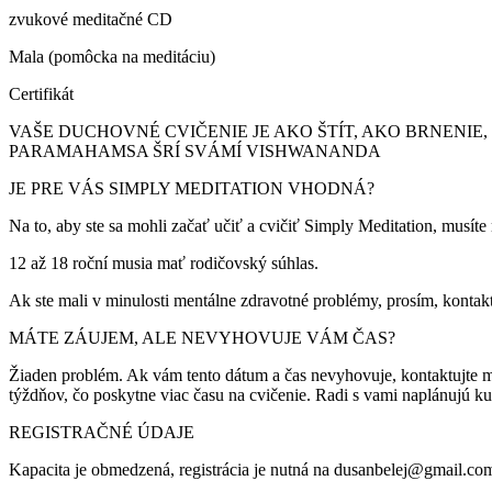
zvukové meditačné CD
Mala (pomôcka na meditáciu)
Certifikát
VAŠE DUCHOVNÉ CVIČENIE JE AKO ŠTÍT, AKO BRNENIE
PARAMAHAMSA ŠRÍ SVÁMÍ VISHWANANDA
JE PRE VÁS SIMPLY MEDITATION VHODNÁ?
Na to, aby ste sa mohli začať učiť a cvičiť Simply Meditation, musíte
12 až 18 roční musia mať rodičovský súhlas.
Ak ste mali v minulosti mentálne zdravotné problémy, prosím, kontakt
MÁTE ZÁUJEM, ALE NEVYHOVUJE VÁM ČAS?
Žiaden problém. Ak vám tento dátum a čas nevyhovuje, kontaktujte ma
týždňov, čo poskytne viac času na cvičenie. Radi s vami naplánujú k
REGISTRAČNÉ ÚDAJE
Kapacita je obmedzená, registrácia je nutná na dusanbelej@gmail.co