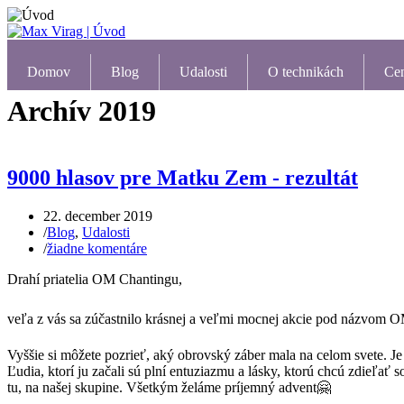
Domov
Blog
Udalosti
O technikách
Ce
Archív 2019
9000 hlasov pre Matku Zem - rezultát
22. december 2019
/
Blog
,
Udalosti
/
žiadne komentáre
Drahí priatelia OM Chantingu,
veľa z vás sa zúčastnilo krásnej a veľmi mocnej akcie pod názvo
Vyššie si môžete pozrieť, aký obrovský záber mala na celom svete. Je
Ľudia, ktorí ju začali sú plní entuziazmu a lásky, ktorú chcú zdieľať
tu, na našej skupine. Všetkým želáme príjemný advent🤗