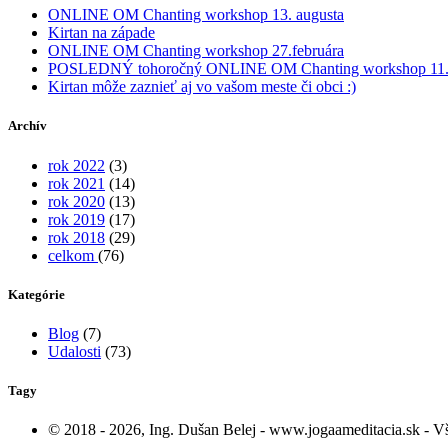
ONLINE OM Chanting workshop 13. augusta
Kirtan na západe
ONLINE OM Chanting workshop 27.februára
POSLEDNÝ tohoročný ONLINE OM Chanting workshop 11.
Kirtan môže zaznieť aj vo vašom meste či obci :)
Archív
rok 2022
(3)
rok 2021
(14)
rok 2020
(13)
rok 2019
(17)
rok 2018
(29)
celkom
(76)
Kategórie
Blog
(7)
Udalosti
(73)
Tagy
© 2018 - 2026, Ing. Dušan Belej - www.jogaameditacia.sk - Vše