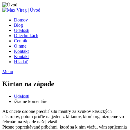
Domov
Blog
Udalosti
O technikách
Cenník
O mne
Kontakt
Kontakt
Hľadať
Menu
Kirtan na západe
Udalosti
/
žiadne komentáre
Ak chcete osobne precítiť silu mantry za zvukov klasických
nástrojov, potom príďte na jeden z kírtanov, ktoré organizujeme vo
februári na západe našej vlasti.
Piesne popretkávané príbehmi, ktoré sa k nim viažu, vám spríjemnia