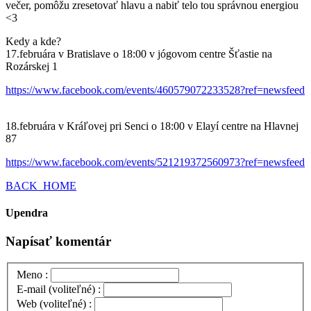
večer, pomôžu zresetovať hlavu a nabiť telo tou správnou energiou
<3
Kedy a kde?
17.februára v Bratislave o 18:00 v jógovom centre Šťastie na
Rozárskej 1
https://www.facebook.com/events/460579072233528?ref=newsfeed
18.februára v Kráľovej pri Senci o 18:00 v Elayí centre na Hlavnej
87
https://www.facebook.com/events/521219372560973?ref=newsfeed
BACK_HOME
Upendra
Napísať komentár
Meno :
E-mail (voliteľné) :
Web (voliteľné) :