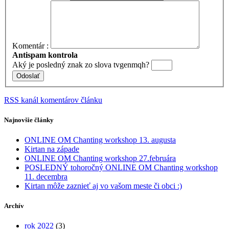
Komentár :
Antispam kontrola
Aký je
posledný
znak zo slova
tvgenmqh
?
RSS kanál komentárov článku
Najnovšie články
ONLINE OM Chanting workshop 13. augusta
Kirtan na západe
ONLINE OM Chanting workshop 27.februára
POSLEDNÝ tohoročný ONLINE OM Chanting workshop
11. decembra
Kirtan môže zaznieť aj vo vašom meste či obci :)
Archív
rok 2022
(3)