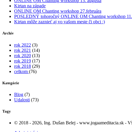
ONLINE OM Chanting workshop 13. augusta
Kirtan na západe
ONLINE OM Chanting workshop 27.februára
POSLEDNÝ tohoročný ONLINE OM Chanting workshop 11.
Kirtan môže zaznieť aj vo vašom meste či obci :)
Archív
rok 2022
(3)
rok 2021
(14)
rok 2020
(13)
rok 2019
(17)
rok 2018
(29)
celkom
(76)
Kategórie
Blog
(7)
Udalosti
(73)
Tagy
© 2018 - 2026, Ing. Dušan Belej - www.jogaameditacia.sk - Vše