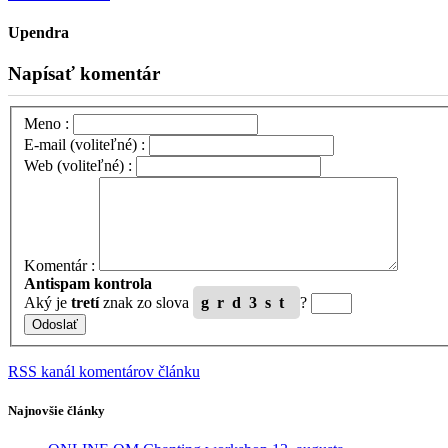
Upendra
Napísať komentár
Meno :
E-mail (voliteľné) :
Web (voliteľné) :
Komentár :
Antispam kontrola
Aký je
tretí
znak zo slova
grd3st
?
RSS kanál komentárov článku
Najnovšie články