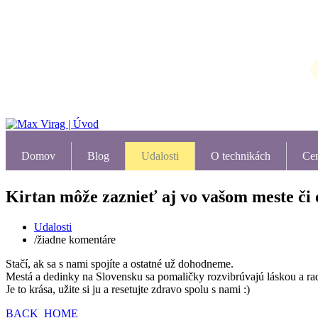
Domov
Blog
Udalosti
O technikách
Ce
Kirtan môže zaznieť aj vo vašom meste či o
Udalosti
/
žiadne komentáre
Stačí, ak sa s nami spojíte a ostatné už dohodneme.
Mestá a dedinky na Slovensku sa pomaličky rozvibrúvajú láskou a rad
Je to krása, užite si ju a resetujte zdravo spolu s nami :)
BACK_HOME