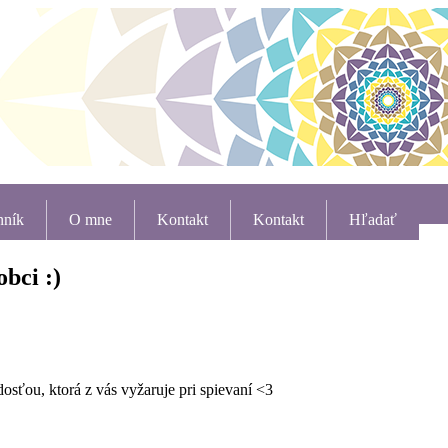
nník
O mne
Kontakt
Kontakt
Hľadať
bci :)
osťou, ktorá z vás vyžaruje pri spievaní <3