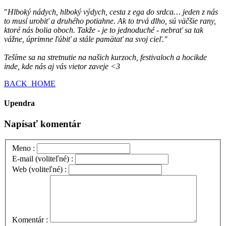
"
Hlboký nádych, hlboký výdych, cesta z ega do srdca… jeden z nás
to musí urobiť a druhého potiahne. Ak to trvá dlho, sú väčšie rany,
ktoré nás bolia oboch. Takže - je to jednoduché - nebrať sa tak
vážne, úprimne ľúbiť a stále pamätať na svoj cieľ."
Tešíme sa na stretnutie na našich kurzoch, festivaloch a hocikde
inde, kde nás aj vás vietor zaveje <3
BACK_HOME
Upendra
Napísať komentár
Meno :
E-mail (voliteľné) :
Web (voliteľné) :
Komentár :