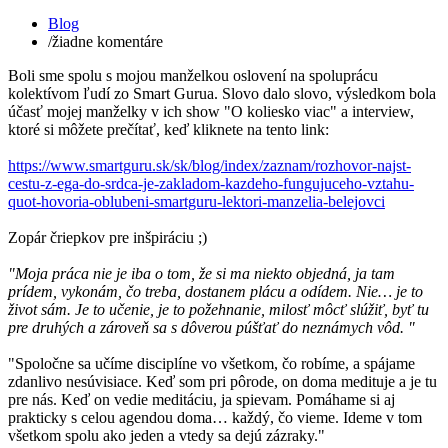
Blog
/
žiadne komentáre
Boli sme spolu s mojou manželkou oslovení na spoluprácu
kolektívom ľudí zo Smart Gurua. Slovo dalo slovo, výsledkom bola
účasť mojej manželky v ich show "O koliesko viac" a interview,
ktoré si môžete prečítať, keď kliknete na tento link:
https://www.smartguru.sk/sk/blog/index/zaznam/rozhovor-najst-
cestu-z-ega-do-srdca-je-zakladom-kazdeho-fungujuceho-vztahu-
quot-hovoria-oblubeni-smartguru-lektori-manzelia-belejovci
Zopár čriepkov pre inšpiráciu ;)
"Moja práca nie je iba o tom, že si ma niekto objedná, ja tam
prídem, vykonám, čo treba, dostanem plácu a odídem. Nie… je to
život sám. Je to učenie, je to požehnanie, milosť môcť slúžiť, byť tu
pre druhých a zároveň sa s dôverou púšťať do neznámych vôd. "
"Spoločne sa učíme disciplíne vo všetkom, čo robíme, a spájame
zdanlivo nesúvisiace. Keď som pri pôrode, on doma medituje a je tu
pre nás. Keď on vedie meditáciu, ja spievam. Pomáhame si aj
prakticky s celou agendou doma… každý, čo vieme. Ideme v tom
všetkom spolu ako jeden a vtedy sa dejú zázraky."