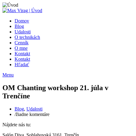
Domov
Blog
Udalosti
O technikách
Cenník
O mne
Kontakt
Kontakt
Hľadať
Menu
OM Chanting workshop 21. júla v
Trenčíne
Blog
,
Udalosti
/
žiadne komentáre
Nájdete nás tu:
Salón Diva, Soblahovská 3161, Trenčín