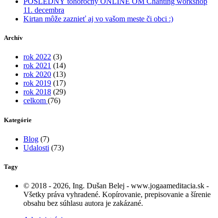
POSLEDNÝ tohoročný ONLINE OM Chanting workshop
11. decembra
Kirtan môže zaznieť aj vo vašom meste či obci :)
Archív
rok 2022
(3)
rok 2021
(14)
rok 2020
(13)
rok 2019
(17)
rok 2018
(29)
celkom
(76)
Kategórie
Blog
(7)
Udalosti
(73)
Tagy
© 2018 - 2026, Ing. Dušan Belej - www.jogaameditacia.sk -
Všetky práva vyhradené. Kopírovanie, prepisovanie a šírenie
obsahu bez súhlasu autora je zakázané.