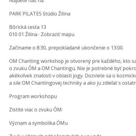
Nájdete nás na:
PARK PILATES štúdio Žilina
Bôrická cesta 13
010 01 Žilina · Zobraziť mapu
Začíname o 8:30, prepokladané ukončenie o 13:00.
OM Chanting workshop je otvorený pre každého, kto sa 
o zvuku ÓM a OM Chantingu. Nie je potrebné byť pokro
akékoľvek znalosti v oblasti jogy. Dozviete sa o kozm
a sile OM Chantingovej techniky a ako ju zdieľať s ostat
Program workshopu
Zistite viac o zvuku ÓM:
Význam a symbolika ÓMu