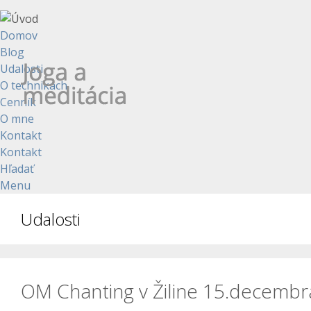
Domov
Blog
Udalosti
O technikách
Cenník
O mne
Kontakt
Kontakt
Hľadať
Menu
Udalosti
OM Chanting v Žiline 15.decembr