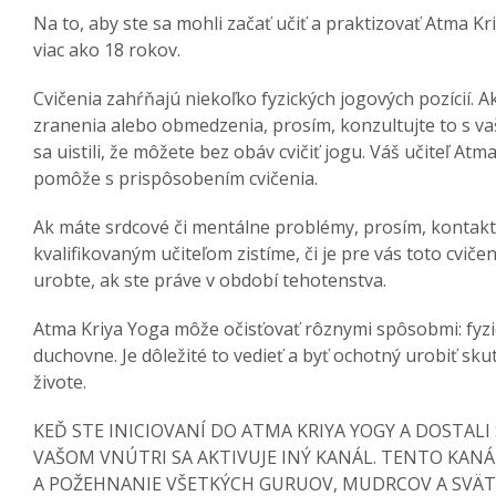
Na to, aby ste sa mohli začať učiť a praktizovať Atma K
viac ako 18 rokov.
Cvičenia zahŕňajú niekoľko fyzických jogových pozícií. A
zranenia alebo obmedzenia, prosím, konzultujte to s va
sa uistili, že môžete bez obáv cvičiť jogu. Váš učiteľ At
pomôže s prispôsobením cvičenia.
Ak máte srdcové či mentálne problémy, prosím, kontakt
kvalifikovaným učiteľom zistíme, či je pre vás toto cvič
urobte, ak ste práve v období tehotenstva.
Atma Kriya Yoga môže očisťovať rôznymi spôsobmi: fyzi
duchovne. Je dôležité to vedieť a byť ochotný urobiť s
živote.
KEĎ STE INICIOVANÍ DO ATMA KRIYA YOGY A DOSTALI 
VAŠOM VNÚTRI SA AKTIVUJE INÝ KANÁL. TENTO KANÁ
A POŽEHNANIE VŠETKÝCH GURUOV, MUDRCOV A SVÄTC