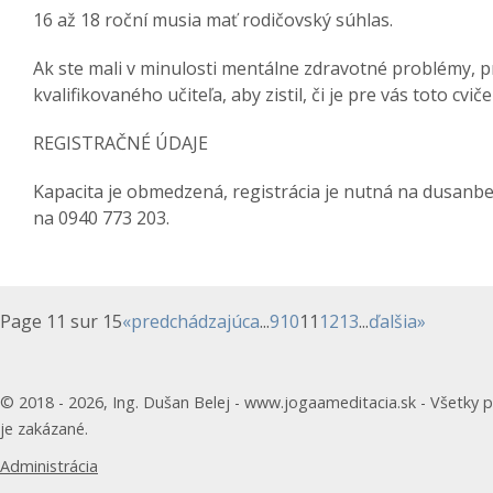
16 až 18 roční musia mať rodičovský súhlas.
Ak ste mali v minulosti mentálne zdravotné problémy, p
kvalifikovaného učiteľa, aby zistil, či je pre vás toto cvi
REGISTRAČNÉ ÚDAJE
Kapacita je obmedzená, registrácia je nutná na dusanb
na 0940 773 203.
Page 11 sur 15
«
predchádzajúca
...
9
10
11
12
13
...
ďalšia
»
© 2018 - 2026, Ing. Dušan Belej - www.jogaameditacia.sk - Všetky p
je zakázané.
Administrácia