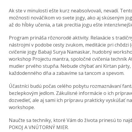
Ak ste v minulosti ešte kurz neabsolvovali, nevadí. Te
možnosti nováčikom vo svete jogy, ako aj skúseným jog
až do hĺbky učenia, a tak precítia jogu ešte intenzívnejši
Program prináša rôznorodé aktivity. Relaxácie s tradi
nástrojmi v podobe cesty zvukom, meditácie pri chôdzi (
cvičenie jogy Babaji Surya Namaskar, hudobný worksh
workshop Projectu mantra, spoločné cvičenia techník A
mudier prvého stupňa. Nebude chýbať ani Kirtan párty, 
každodenného dňa a zabavíme sa tancom a spevom.
Účastníci budú počas celého pobytu rozmaznávaní fan
bezlepkovým jedlom. Zákulisné informácie o ich prípra
dozvedieť, ale aj sami ich prípravu prakticky vyskúšať
workshope.
Naučte sa techniky, ktoré Vám do života prinesú to najdô
POKOJ A VNÚTORNÝ MIER.