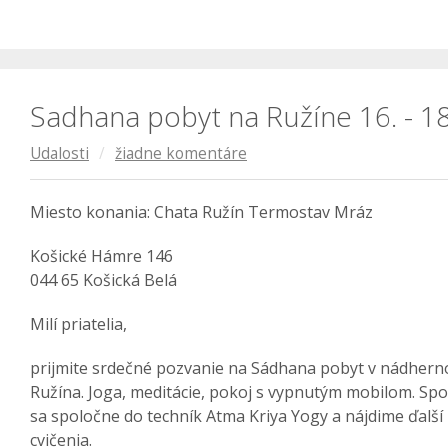
Sadhana pobyt na Ružíne 16. - 
Udalosti
/
žiadne komentáre
Miesto konania: Chata Ružín Termostav Mráz
Košické Hámre 146
044 65 Košická Belá
Milí priatelia,
prijmite srdečné pozvanie na Sádhana pobyt v nádhern
Ružína. Joga, meditácie, pokoj s vypnutým mobilom. S
sa spoločne do techník Atma Kriya Yogy a nájdime ďalš
cvičenia.