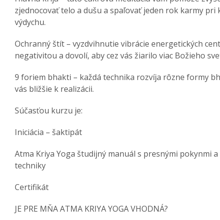
zjednocovať telo a dušu a spaľovať jeden rok karmy pri
výdychu.
Ochranný štít – vyzdvihnutie vibrácie energetických cen
negativitou a dovolí, aby cez vás žiarilo viac Božieho svet
9 foriem bhakti – každá technika rozvíja rôzne formy bha
vás bližšie k realizácii.
Súčasťou kurzu je:
Iniciácia – šaktipát
Atma Kriya Yoga študijný manuál s presnými pokynmi a
techniky
Certifikát
JE PRE MŇA ATMA KRIYA YOGA VHODNÁ?