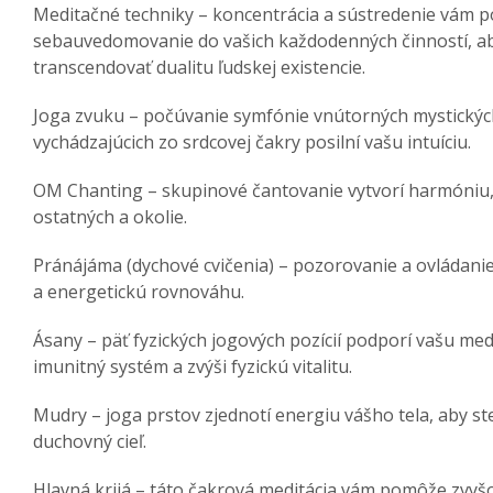
Meditačné techniky – koncentrácia a sústredenie vám 
sebauvedomovanie do vašich každodenných činností, ab
transcendovať dualitu ľudskej existencie.
Joga zvuku – počúvanie symfónie vnútorných mystický
vychádzajúcich zo srdcovej čakry posilní vašu intuíciu.
OM Chanting – skupinové čantovanie vytvorí harmóniu, 
ostatných a okolie.
Pránájáma (dychové cvičenia) – pozorovanie a ovládanie
a energetickú rovnováhu.
Ásany – päť fyzických jogových pozícií podporí vašu med
imunitný systém a zvýši fyzickú vitalitu.
Mudry – joga prstov zjednotí energiu vášho tela, aby st
duchovný cieľ.
Hlavná krijá – táto čakrová meditácia vám pomôže zvyš