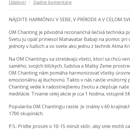
Udalosti
/
žiadne komentáre
NÁJDITE HARMÓNIU V SEBE, V PRÍRODE A V CELOM SV
OM Chanting je pôvodná rezonančná liečivá technika po
Svetu ju opäť priniesol Mahavatar Babaji na pomoc pri
jednoty v ľuďoch a vo svete ako jednu z techník Atma Kr
Na OM Chantingu sa stretávajú všetci, ktorí sa chcú ven
samého, svojich blízkych, ľudstva a Matky Zeme prostr
OM Chanting nám pomáha harmonizovať všetky úrovne 
emocionálnu aj duchovnú. Takto v nás rastie vnútorný p
Chanting vedie k radostnejšiemu životu a zlepšuje naše
meditácie. Trvanie celej akcie je cca 1 hodina, vstupné 5€
Popularita OM Chantingu rastie. Je známy v 60 krajinách 
1700 skupinách.
P.S.: Príďte prosím o 10-15 minút skôr, aby sme mohli za