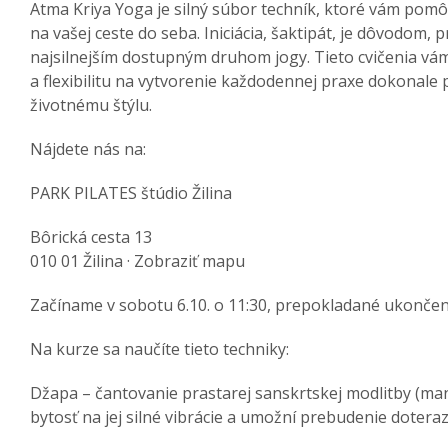
Atma Kriya Yoga je silný súbor techník, ktoré vám pom
na vašej ceste do seba. Iniciácia, šaktipát, je dôvodom, 
najsilnejším dostupným druhom jogy. Tieto cvičenia vá
a flexibilitu na vytvorenie každodennej praxe dokonal
životnému štýlu.
Nájdete nás na:
PARK PILATES štúdio Žilina
Bôrická cesta 13
010 01 Žilina · Zobraziť mapu
Začíname v sobotu 6.10. o 11:30, prepokladané ukončeni
Na kurze sa naučíte tieto techniky:
Džapa – čantovanie prastarej sanskrtskej modlitby (man
bytosť na jej silné vibrácie a umožní prebudenie doteraz 