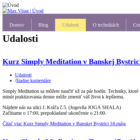
Domov
Blog
Udalosti
O technikách
Ce
Udalosti
Kurz Simply Meditation v Banskej Bystric
Udalosti
/
žiadne komentáre
Simply Meditation sa môžete naučiť už za pár hodín. Techniky, ktoré
minút praktizovania denne môže zmeniť váš život k lepšiemu.
Nájdete nás na ulici J. Kráľa č.5. (Jogovňa JOGA SHALA)
Začíname o 17:00, prepokladané ukončenie o 21:00.
Čítať viac Kurz Simply Meditation v Banskej Bystrici 18.mája