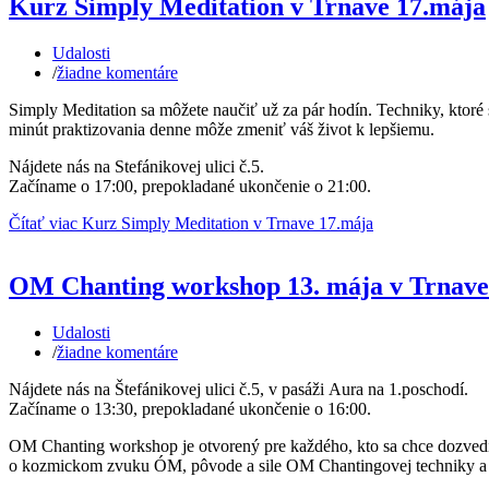
Kurz Simply Meditation v Trnave 17.mája
Udalosti
/
žiadne komentáre
Simply Meditation sa môžete naučiť už za pár hodín. Techniky, ktoré
minút praktizovania denne môže zmeniť váš život k lepšiemu.
Nájdete nás na Stefánikovej ulici č.5.
Začíname o 17:00, prepokladané ukončenie o 21:00.
Čítať viac Kurz Simply Meditation v Trnave 17.mája
OM Chanting workshop 13. mája v Trnave
Udalosti
/
žiadne komentáre
Nájdete nás na Štefánikovej ulici č.5, v pasáži Aura na 1.poschodí.
Začíname o 13:30, prepokladané ukončenie o 16:00.
OM Chanting workshop je otvorený pre každého, kto sa chce dozvedi
o kozmickom zvuku ÓM, pôvode a sile OM Chantingovej techniky a a