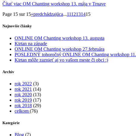
Čítať viac OM Chanting workshop 13. mája v Trnave
Page 15 sur 15
«
predchádzajúca
...
11
12
13
14
15
Najnovšie články
ONLINE OM Chanting workshop 13. augusta
Kirtan na západe
ONLINE OM Chanting workshop 27.februára
POSLEDNÝ tohoročný ONLINE OM Chanting workshop 11.
Kirtan môže zaznieť aj vo vašom meste či obci :)
Archív
rok 2022
(3)
rok 2021
(14)
rok 2020
(13)
rok 2019
(17)
rok 2018
(29)
celkom
(76)
Kategórie
Blog
(7)