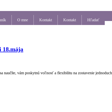
nník
O mne
Kontakt
Kontakt
Hľadať
i 18.mája
 sa naučíte, vám poskytnú voľnosť a flexibilitu na zostavenie jednoduc